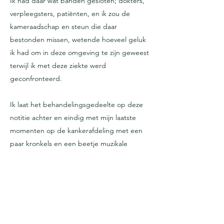
Ik had daar wat banden gesloten; dokters,
verpleegsters, patiënten, en ik zou de
kameraadschap en steun die daar
bestonden missen, wetende hoeveel geluk
ik had om in deze omgeving te zijn geweest
terwijl ik met deze ziekte werd
geconfronteerd.
Ik laat het behandelingsgedeelte op deze
notitie achter en eindig met mijn laatste
momenten op de kankerafdeling met een
paar kronkels en een beetje muzikale
improvisatie een paar minuten voordat ik de
ziekenhuisafdeling achter me laat, en een
beetje een 'wedergeboorte'- wandeling in
de natuur terug naar huis. (
volgende -
'Remissie'
)