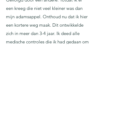
een kreeg die niet veel kleiner was dan
mijn adamsappel. Onthoud nu dat ik hier
een kortere weg maak. Dit ontwikkelde
zich in meer dan 3-4 jaar. Ik deed alle
medische controles die ik had gedaan om
erachter te komen wat er met deze lymfen
aan de hand was nogal halfbakken.
Natuurlijk ga ik proberen een biopsie van
die dingen te ontwijken. En ik zag er
gezond uit voor de dokters. Ik had
buikspieren. Wauw! Jaaa Jaaa. Het is
niets. Ik was behoorlijk wat afgevallen,
van 71 naar 59 kilo. En mijn conditie was
niet al te slecht. Waarom deze doos van
Pandora openen? Er zou ginds een
picknick van strontsandwiches te