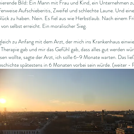
ierende Bild: Ein Mann mit Frau und Kind, ein Unternehmen zu
fenweise Aufschieberitis, Zweifel und schlechte Laune. Und eine
Glück zu haben. Nein. Es fiel aus wie Herbstlaub. Nach einem F
von selbst erreicht. Ein moralischer Sieg.
leich zu Anfang mit dem Arzt, der mich ins Krankenhaus einwies,
erapie gab und mir das Gefühl gab, dass alles gut werden würd
ssen wollte, sagte der Arzt, ich solle 6-9 Monate warten. Das lie
Geschichte spätestens in 6 Monaten vorbei sein würde. (weiter -