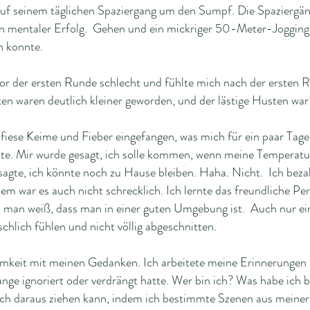
 auf seinem täglichen Spaziergang um den Sumpf. Die Spazierg
in mentaler Erfolg. Gehen und ein mickriger 50-Meter-Jogging
n konnte.
 vor der ersten Runde schlecht und fühlte mich nach der ersten 
 waren deutlich kleiner geworden, und der lästige Husten war
 fiese Keime und Fieber eingefangen, was mich für ein paar Tag
hte. Mir wurde gesagt, ich solle kommen, wenn meine Temperatur
sagte, ich könnte noch zu Hause bleiben. Haha. Nicht. Ich bezah
dem war es auch nicht schrecklich. Ich lernte das freundliche Pe
nn man weiß, dass man in einer guten Umgebung ist. Auch nur e
schlich fühlen und nicht völlig abgeschnitten.
amkeit mit meinen Gedanken. Ich arbeitete meine Erinnerungen
ange ignoriert oder verdrängt hatte. Wer bin ich? Was habe ich b
 ich daraus ziehen kann, indem ich bestimmte Szenen aus meine