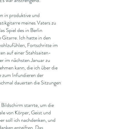
 Es war anstrengend.
en in produktive und
tikgitarre meines Vaters zu
as Spiel des in Berlin
 Gitarre. Ich hatte in den
wohlzufühlen, Fortschritte im
en auf einer Stahlsaiten-
der im nächsten Januar zu
ehmen kann, die ich über die
ie zum Infundieren der
anchmal dauerten die Sitzungen
 Bildschirm starrte, um die
ale von Körper, Geist und
r soll ich nachdenken, und
danken entgiften. Das