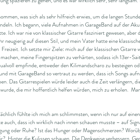
ung spazieren zu gehen, und es war wirklich sehr, sehr langsam.
ommen, was sich als sehr hilfreich erwies, um die langen Stund
ndeln. Ich begann, viele Aufnahmen in GarageBand auf der Akus
te. Ich war nie von klassischer Gitarre fasziniert gewesen, aber d
 neugierig auf diesen Stil, und mein Vater hatte eine klassische
eizeit. Ich setzte mir Ziele: mich auf der klassischen Gitarre 
 machen, meine Fingerspitzen zu verhärten, sodass ich 13er-Sait
 qualvoll empfinde, entweder den Kilimandscharo zu besteigen o
 und mit GarageBand so vertraut zu werden, dass ich Songs aufn
iben. Das Gitarrespielen würde leider auch die Zeit verlängern, d
 wurde, die mir hoffentlich helfen würden, mich zu erholen. M
atsächlich fühlte ich mich am schlimmsten, wenn ich nur auf einen
te auch, dass ich wirklich nach innen schauen musste – auf Sign
gung oder Ruhe? Ist das Hunger oder Magenschmerzen? Worübe
r? Hinter die Kulissen schauen. Die Denkweise verbessern. Ge