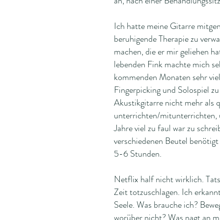
an, nach einer Behandlungssitz
Ich hatte meine Gitarre mitgen
beruhigende Therapie zu verwa
machen, die er mir geliehen hat
lebenden Fink machte mich sehr
kommenden Monaten sehr viel Fr
Fingerpicking und Solospiel zu
Akustikgitarre nicht mehr als
unterrichten/mitunterrichten,
Jahre viel zu faul war zu schre
verschiedenen Beutel benötigt
5-6 Stunden.
Netflix half nicht wirklich. T
Zeit totzuschlagen. Ich erkann
Seele. Was brauche ich? Bewe
worüber nicht? Was nagt an mi