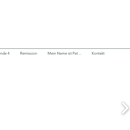
nde 4
Remission
Mein Name ist Pat ...
Kontakt