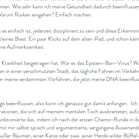
en. Wie sehr kann ich meine Gesundheit dadurch beeinflussen? 
 Warum Risiken eingehen? Einfach machen.
es einfach ist, jederzeit diszipliniert zu sein und diese Erkenntn
 kleines Biest. Ein paar Klicks auf dem alten iPad, und schon kä
eine Aufmerksamkeit.
ur Krankheit beigetragen hat. War es das Epstein-Barr-Virus? W
en in einer verschmutzten Stadt, das tägliche Fahren im Verkeh
er meine verdammten Vorfahren, die jetzt meine DNA beeinflus
ge beeinflussen, also kann ich genauso gut damit anfangen. Ic
rationen, die sich auf meinem mentalen Tisch ausbreiteten, auf
unktionierte das, indem ich nach der ersten Chemo-Runde in d
mit mir selbst sprach und argumentierte, vergangene Auseinande
außer Bäumen, einer Katze oder zwei, einer Herde wilder Büff