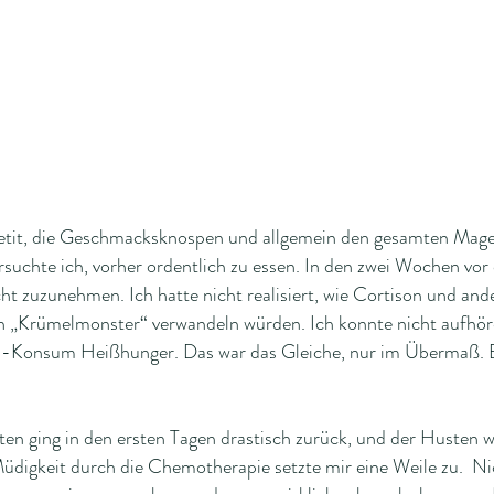
tit, die Geschmacksknospen und allgemein den gesamten Mag
suchte ich, vorher ordentlich zu essen. In den zwei Wochen vor 
cht zuzunehmen. Ich hatte nicht realisiert, wie Cortison und a
in „Krümelmonster“ verwandeln würden. Ich konnte nicht aufhö
onsum Heißhunger. Das war das Gleiche, nur im Übermaß. Ei
en ging in den ersten Tagen drastisch zurück, und der Husten 
üdigkeit durch die Chemotherapie setzte mir eine Weile zu. Nic